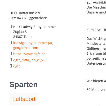
Zur Ausbild
Die Maschin
Unsere mode
DGFC Rottal Inn e.V.
Sitz: 84307 Eggenfelden
Herr Ludwig Stinglhammer
Zum Erwerb 
Zoglau 3
84367 Tann
Das Wichtigs
ludwig.stinglhammer [at]
Mindestalter
googlemail.com
Gültiges fli
Erklärung ü
https://www.dgfc.de
polizeilich
dgfc_rotta_inn_e._v
Unterweisun
dgfc
Wir bieten 
Sparten
30 Minuten 
Luftsport