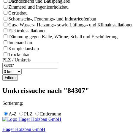
Dachdeckerei und Bauspenglerei
Zimmerei und Ingenieurholzbau
Gerüstbau
Schornstein-, Feuerungs- und Industrieofenbau
Gas-, Wasser-, Heizungs- sowie Lüftungs- und Klimainstallatione
Elektroinstallationen
Dämmung gegen Kälte, Wärme, Schall und Erschütterung
Innenausbau
Komplettausbau
Trockenbau
PLZ / Umkreis
Umkreissuche nach "84307"
Sortierung:
A-Z
PLZ
Entfernung
Hager Holzbau GmbH