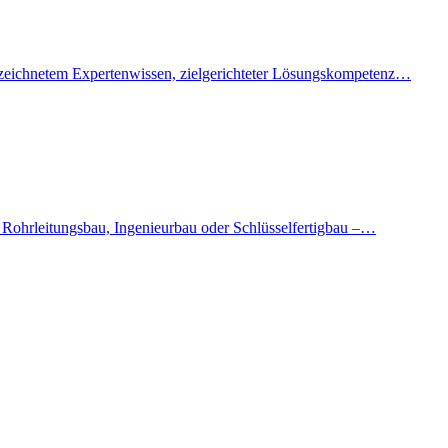
sgezeichnetem Expertenwissen, zielgerichteter Lösungskompetenz…
Rohrleitungsbau, Ingenieurbau oder Schlüsselfertigbau –…