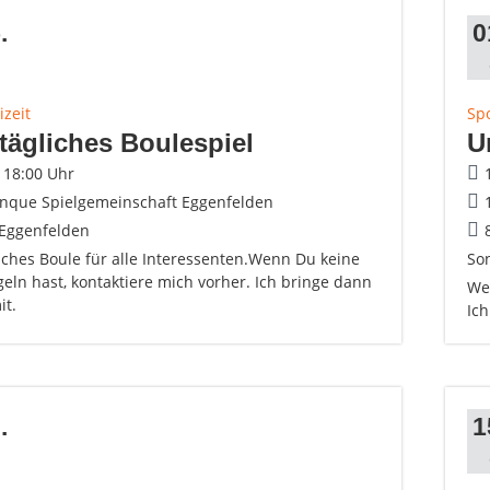
.
0
izeit
Spo
ägliches Boulespiel
U
- 18:00 Uhr
anque Spielgemeinschaft Eggenfelden
Eggenfelden
iches Boule für alle Interessenten.Wenn Du keine
Son
eln hast, kontaktiere mich vorher. Ich bringe dann
Wen
it.
Ic
.
1