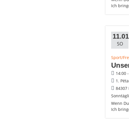
Ich brin
11.01
SO
Sport/Fre
Unse
14:00 
1. Pét
84307 
Sonntägli
Wenn Du 
Ich brin