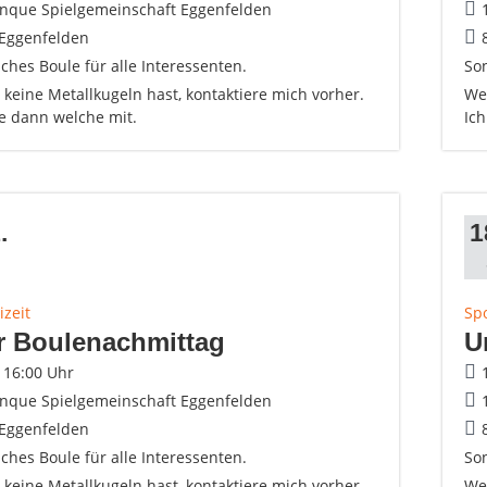
anque Spielgemeinschaft Eggenfelden
Eggenfelden
ches Boule für alle Interessenten.
Son
keine Metallkugeln hast, kontaktiere mich vorher.
Wen
ge dann welche mit.
Ic
.
1
izeit
Spo
r Boulenachmittag
U
- 16:00 Uhr
anque Spielgemeinschaft Eggenfelden
Eggenfelden
ches Boule für alle Interessenten.
Son
keine Metallkugeln hast, kontaktiere mich vorher.
Wen