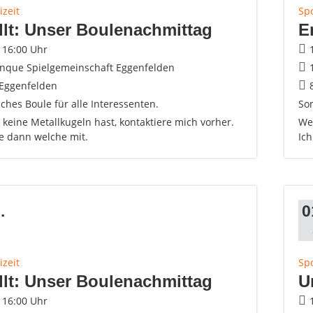
izeit
Spo
llt: Unser Boulenachmittag
E
- 16:00 Uhr
anque Spielgemeinschaft Eggenfelden
Eggenfelden
ches Boule für alle Interessenten.
Son
keine Metallkugeln hast, kontaktiere mich vorher.
Wen
ge dann welche mit.
Ic
.
0
izeit
Spo
llt: Unser Boulenachmittag
U
- 16:00 Uhr