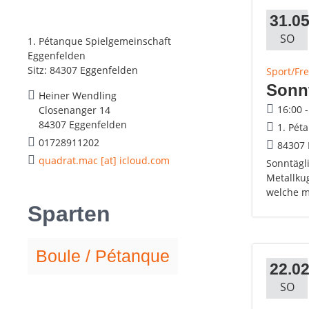
31.05
SO
1. Pétanque Spielgemeinschaft
Eggenfelden
Sitz: 84307 Eggenfelden
Sport/Fre
Sonnt
Heiner Wendling
16:00 
Closenanger 14
84307 Eggenfelden
1. Pét
01728911202
84307 
quadrat.mac [at] icloud.com
Sonntägl
Metallkug
welche m
Sparten
Boule / Pétanque
22.02
SO