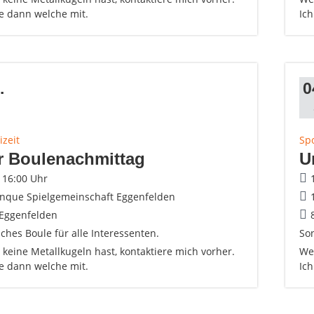
ge dann welche mit.
Ic
.
0
izeit
Spo
r Boulenachmittag
U
- 16:00 Uhr
anque Spielgemeinschaft Eggenfelden
Eggenfelden
ches Boule für alle Interessenten.
Son
keine Metallkugeln hast, kontaktiere mich vorher.
Wen
ge dann welche mit.
Ic