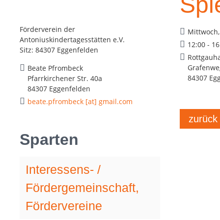
Spi
Förderverein der
Mittwoch,
Antoniuskindertagesstätten e.V.
12:00 - 1
Sitz: 84307 Eggenfelden
Rottgauha
Grafenwe
Beate Pfrombeck
84307 Eg
Pfarrkirchener Str. 40a
84307 Eggenfelden
beate.pfrombeck [at] gmail.com
zurück
Sparten
Interessens- /
Fördergemeinschaft,
Fördervereine