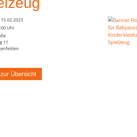
elzeug
 15.02.2023
6:00 Uhr
lle
g 11
genfelden
 zur Übersicht