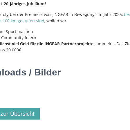
rt
20-jähriges Jubiläum!
folg bei der Premiere von
INGEAR in Bewegung" im Jahr 2025,
bei
„
 100 km gelaufen sind
, wollen wir:
am Sport machen
e Community feiern
ichst viel Geld für die INGEAR-Partnerprojekte
sammeln - Das Zie
ns 20.000€
oads / Bilder
 zur Übersicht