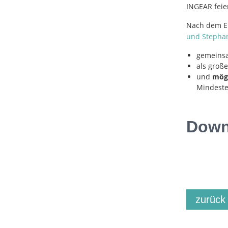
INGEAR feie
Nach dem Er
und Stephan
gemeins
als groß
und
mögl
Mindeste
Downl
zurück