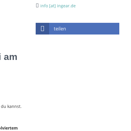
info [at] ingear.de
teilen
i am
du kannst.
olviertem