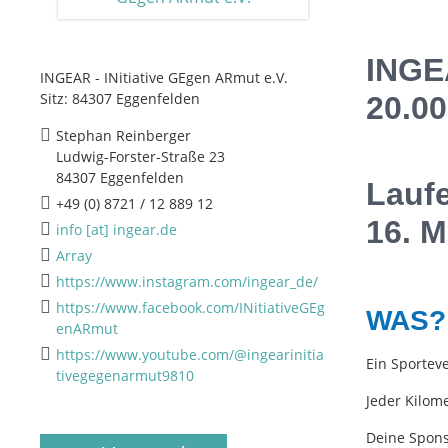
INGE
INGEAR - INitiative GEgen ARmut e.V.
Sitz: 84307 Eggenfelden
20.00
Stephan Reinberger
Ludwig-Forster-Straße 23
84307 Eggenfelden
Laufe
+49 (0) 8721 / 12 889 12
16. M
info [at] ingear.de
Array
https://www.instagram.com/ingear_de/
https://www.facebook.com/INitiativeGEg
WAS?
enARmut
https://www.youtube.com/@ingearinitia
Ein Sportev
tivegegenarmut9810
Jeder Kilome
Deine Spons