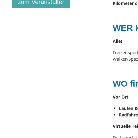
zum Veranstalter
Kilometer o
WER k
Alle!
Freizeitspor
Walker/Spaz
WO fi
Vor Ort
Laufen 
Radfahr
Virtuelle T
Du kannst a