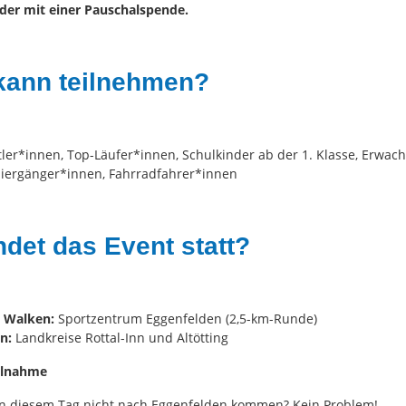
der mit einer Pauschalspende.
ann teilnehmen?
tler*innen, Top-Läufer*innen, Schulkinder ab der 1. Klasse, Erwac
iergänger*innen, Fahrradfahrer*innen
ndet das Event statt?
& Walken:
Sportzentrum Eggenfelden (2,5-km-Runde)
en:
Landkreise Rottal-Inn und Altötting
eilnahme
n diesem Tag nicht nach Eggenfelden kommen? Kein Problem!