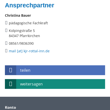
Ansprechpartner
Christina Bauer
pädagogische Fachkraft
Kolpingstraße 5
84347 Pfarrkirchen
08561/9836390
mail [at] kjr-rottal-inn.de
teilen
weitersagen
Konto