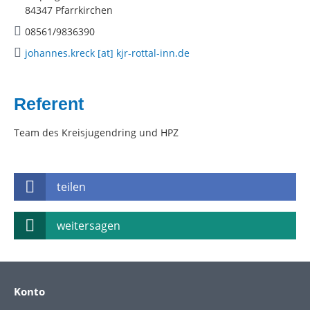
84347 Pfarrkirchen
08561/9836390
johannes.kreck [at] kjr-rottal-inn.de
Referent
Team des Kreisjugendring und HPZ
teilen
weitersagen
Konto