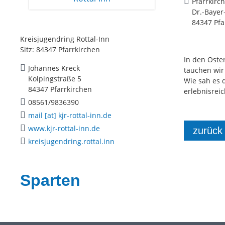
Pfarrkirc
Dr.-Bayer-
84347 Pfa
Kreisjugendring Rottal-Inn
Sitz: 84347 Pfarrkirchen
In den Oste
Johannes Kreck
tauchen wir 
Kolpingstraße 5
Wie sah es 
84347 Pfarrkirchen
erlebnisrei
08561/9836390
mail [at] kjr-rottal-inn.de
www.kjr-rottal-inn.de
zurück
kreisjugendring.rottal.inn
Sparten