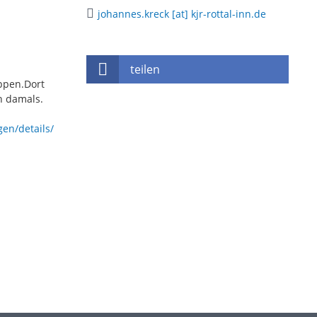
johannes.kreck [at] kjr-rottal-inn.de
teilen
ppen.Dort
n damals.
gen/details/